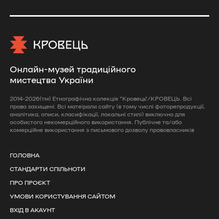
Онлайн-музей традиційного
мистецтва України
2014-2026(тм) Етнографічна колекція "Кровець"/КРОВЕЦЬ. Всі
права захищені. Всі матеірали сайту (в тому числі фоторепродукції,
аналітика, описи, класифікації, локальні стилі) виключно для
особистого некомерційного використання. Публічне та/або
комерційне використання з письмового дозволу правовласників
ГОЛОВНА
СТАНДАРТИ СПІЛЬНОТИ
ПРО ПРОЄКТ
УМОВИ КОРИСТУВАННЯ САЙТОМ
ВХІД В АКАУНТ