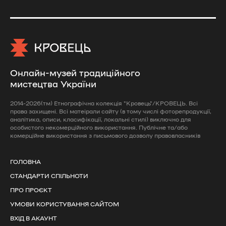
Онлайн-музей традиційного
мистецтва України
2014-2026(тм) Етнографічна колекція "Кровець"/КРОВЕЦЬ. Всі
права захищені. Всі матеірали сайту (в тому числі фоторепродукції,
аналітика, описи, класифікації, локальні стилі) виключно для
особистого некомерційного використання. Публічне та/або
комерційне використання з письмового дозволу правовласників
ГОЛОВНА
СТАНДАРТИ СПІЛЬНОТИ
ПРО ПРОЄКТ
УМОВИ КОРИСТУВАННЯ САЙТОМ
ВХІД В АКАУНТ