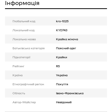
Інформація
Глобальний код
kro-1025
Локальний код
KYD743
Локальна назва
Крайка жіноча
Батькiвська категорія
Поясний одяг
Підкатегорії
Крайки
Рейтинг
R5
Країна
Україна
Етнографічний регіон
Покуття
Область
Івано-Франківська
Автор-Майстер
Невідомий