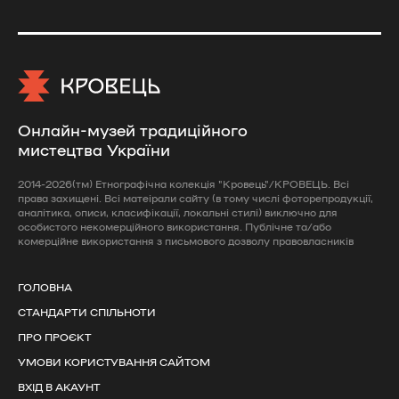
Онлайн-музей традиційного
мистецтва України
2014-2026(тм) Етнографічна колекція "Кровець"/КРОВЕЦЬ. Всі
права захищені. Всі матеірали сайту (в тому числі фоторепродукції,
аналітика, описи, класифікації, локальні стилі) виключно для
особистого некомерційного використання. Публічне та/або
комерційне використання з письмового дозволу правовласників
ГОЛОВНА
СТАНДАРТИ СПІЛЬНОТИ
ПРО ПРОЄКТ
УМОВИ КОРИСТУВАННЯ САЙТОМ
ВХІД В АКАУНТ