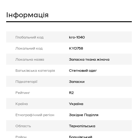
Інформація
Глобальний код
kro-1040
Локальний код
KYD758
Локальна назва
Запаска ткана жіноча
Батькiвська категорія
Стегновий одяг
Підкатегорії
Запаски
Рейтинг
R2
Країна
Україна
Етнографічний регіон
Західне Поділля
Область
Тернопільська
Район
Борщівський