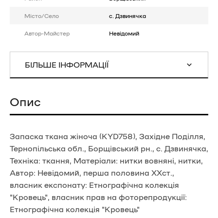
Місто/Село
с. Дзвинячка
Автор-Майстер
Невідомий
БІЛЬШЕ ІНФОРМАЦІЇ
Опис
Запаска ткана жіноча (KYD758), Західне Поділля,
Тернопільська обл., Борщівський рн., с. Дзвинячка,
Техніка: ткання, Матеріали: нитки вовняні, нитки,
Автор: Невідомий, перша половина ХХст.,
власник експонату: Етнографічна колекція
"Кровець", власник прав на фоторепродукції:
Етнографічна колекція "Кровець"