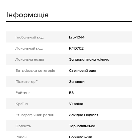
Інформація
Глобальний код
kro-1044
Локальний код
KYD762
Локальна назва
Запаска ткана жіноча
Батькiвська категорія
Стегновий одяг
Підкатегорії
Запаски
Рейтинг
R3
Країна
Україна
Етнографічний регіон
Західне Поділля
Область
Тернопільська
Район
Борщівський