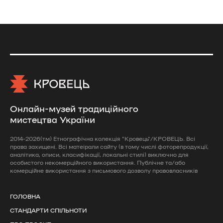
Онлайн-музей традиційного
мистецтва України
2014-2026(тм) Етнографічна колекція "Кровець"/КРОВЕЦЬ. Всі
права захищені. Всі матеірали сайту (в тому числі фоторепродукції,
аналітика, описи, класифікації, локальні стилі) виключно для
особистого некомерційного використання. Публічне та/або
комерційне використання з письмового дозволу правовласників
ГОЛОВНА
СТАНДАРТИ СПІЛЬНОТИ