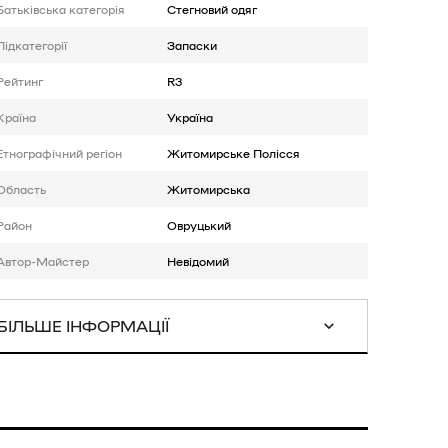
Батькiвська категорія
Стегновий одяг
Підкатегорії
Запаски
Рейтинг
R3
Країна
Україна
Етнографічний регіон
Житомирське Полісся
Область
Житомирська
Район
Овруцький
Автор-Майстер
Невідомий
БІЛЬШЕ ІНФОРМАЦІЇ