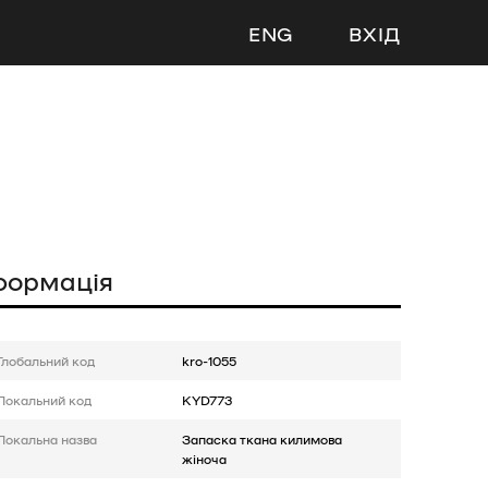
ENG
ВХІД
формація
Глобальний код
kro-1055
Локальний код
KYD773
Локальна назва
Запаска ткана килимова
жіноча