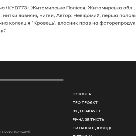
ча (KYD773), Житомирське Полісся, Житомирська обл.,
и: нитки вовняні, нитки, Автор: Невідомий, перша полов
на колекція "Кровець", власник прав на фоторепродукц
ць"
ГОЛОВНА
ПРО ПРОЄКТ
ВХІД В АКАУНТ
РІЧНА ЗВІТНІСТЬ
ПИТАННЯ ВІДПОВІДІ
 права захищені.