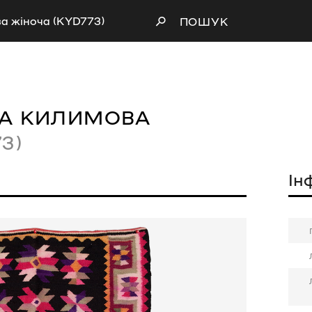
а жіноча (KYD773)
ПОШУК
НА КИЛИМОВА
3)
Ін