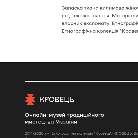
Запаска ткана килимова жіно
рн., Техніка: ткання, Матеріал
власник експонату: Етнографіч
Етнографічна колекція "Крове
Онлайн-музей традиційного
мистецтва України
2014-2026(тм) Етнографічна колекція "Кровець"/КРОВЕЦЬ. Всі