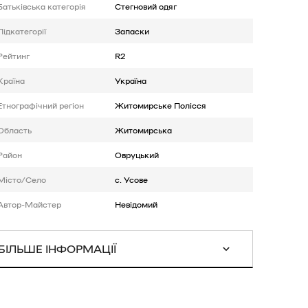
Батькiвська категорія
Стегновий одяг
Підкатегорії
Запаски
Рейтинг
R2
Країна
Україна
Етнографічний регіон
Житомирське Полісся
Область
Житомирська
Район
Овруцький
Місто/Село
с. Усове
Автор-Майстер
Невідомий
БІЛЬШЕ ІНФОРМАЦІЇ