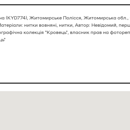
ча (KYD774), Житомирське Полісся, Житомирська обл.,
, Матеріали: нитки вовняні, нитки, Автор: Невідомий, пе
ографічна колекція "Кровець", власник прав на фотореп
ць"