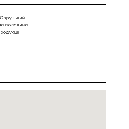
 Овруцький
рша половина
родукції: