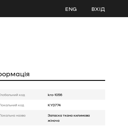
ENG
ВХІД
формація
Глобальний код
kro-1056
Локальний код
KYD774
Локальна назва
Запаска ткана килимова
жіноча