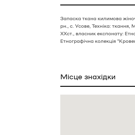
Запаска ткана килимова жіно
рн., с. Усове, Техніка: ткання
ХХст., власник експонату: Етн
Етнографічна колекція "Крове
Місце знахідки