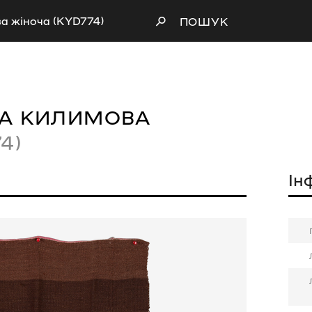
а жіноча (KYD774)
ПОШУК
НА КИЛИМОВА
4)
Ін