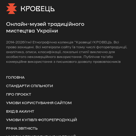
Онлайн-музей традиційного
мистецтва України
2014-2026(тм) Етнографічна колекція "Кровець"/КРОВЕЦЬ. Всі
права захищені. Всі матеірали сайту (в тому числі фоторепродукції,
аналітика, описи, класифікації, локальні стилі) виключно для
особистого некомерційного використання. Публічне та/або
комерційне використання з письмового дозволу правовласників
ГОЛОВНА
СТАНДАРТИ СПІЛЬНОТИ
ПРО ПРОЄКТ
УМОВИ КОРИСТУВАННЯ САЙТОМ
ВХІД В АКАУНТ
УМОВИ КУПІВЛІ ФОТОРЕПРОДУКЦІЙ
РІЧНА ЗВІТНІСТЬ