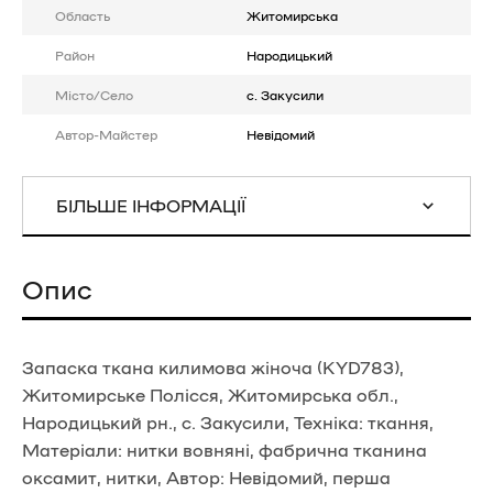
Область
Житомирська
Район
Народицький
Місто/Село
с. Закусили
Автор-Майстер
Невідомий
БІЛЬШЕ ІНФОРМАЦІЇ
Опис
Запаска ткана килимова жіноча (KYD783),
Житомирське Полісся, Житомирська обл.,
Народицький рн., с. Закусили, Техніка: ткання,
Матеріали: нитки вовняні, фабрична тканина
оксамит, нитки, Автор: Невідомий, перша