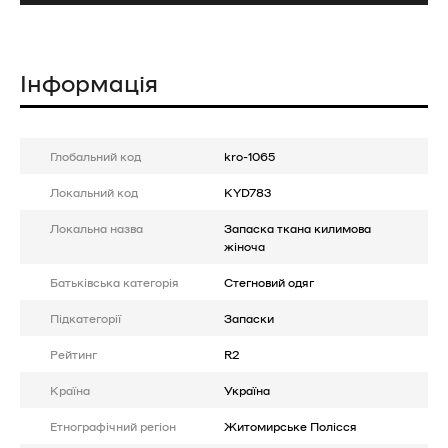
Інформація
Глобальний код
kro-1065
Локальний код
KYD783
Локальна назва
Запаска ткана килимова
жіноча
Батькiвська категорія
Стегновий одяг
Підкатегорії
Запаски
Рейтинг
R2
Країна
Україна
Етнографічний регіон
Житомирське Полісся