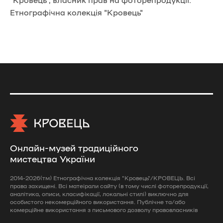
Етнографічна колекція "Кровець"
Онлайн-музей традиційного
мистецтва України
2014-2026(тм) Етнографічна колекція "Кровець"/КРОВЕЦЬ. Всі
права захищені. Всі матеірали сайту (в тому числі фоторепродукції,
аналітика, описи, класифікації, локальні стилі) виключно для
особистого некомерційного використання. Публічне та/або
комерційне використання з письмового дозволу правовласників