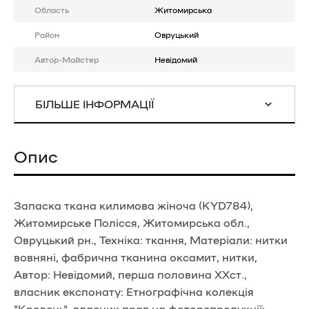
Область
Житомирська
Район
Овруцький
Автор-Майстер
Невідомий
БІЛЬШЕ ІНФОРМАЦІЇ
Опис
Запаска ткана килимова жіноча (KYD784),
Житомирське Полісся, Житомирська обл.,
Овруцький рн., Техніка: ткання, Матеріали: нитки
вовняні, фабрична тканина оксамит, нитки,
Автор: Невідомий, перша половина ХХст.,
власник експонату: Етнографічна колекція
"Кровець", власник прав на фоторепродукції: