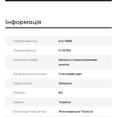
Інформація
Глобальний код
kro-1066
Локальний код
KYD784
Локальна назва
Запаска ткана килимова
жіноча
Батькiвська категорія
Стегновий одяг
Підкатегорії
Запаски
Рейтинг
R3
Країна
Україна
Етнографічний регіон
Житомирське Полісся