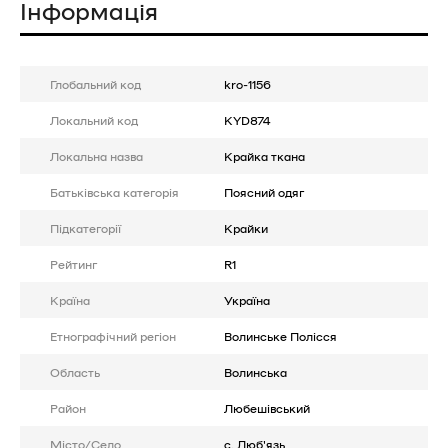
Інформація
Глобальний код
kro-1156
Локальний код
KYD874
Локальна назва
Крайка ткана
Батькiвська категорія
Поясний одяг
Підкатегорії
Крайки
Рейтинг
R1
Країна
Україна
Етнографічний регіон
Волинське Полісся
Область
Волинська
Район
Любешівський
Місто/Село
с. Люб'язь