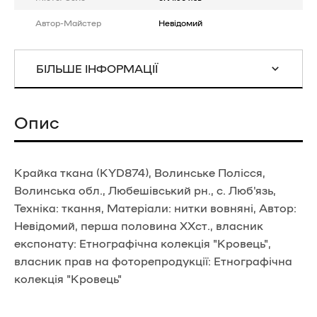
Автор-Майстер
Невідомий
БІЛЬШЕ ІНФОРМАЦІЇ
Опис
Крайка ткана (KYD874), Волинське Полісся,
Волинська обл., Любешівський рн., с. Люб'язь,
Техніка: ткання, Матеріали: нитки вовняні, Автор:
Невідомий, перша половина ХХст., власник
експонату: Етнографічна колекція "Кровець",
власник прав на фоторепродукції: Етнографічна
колекція "Кровець"