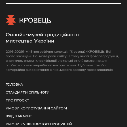
Онлайн-музей традиційного
мистецтва України
2014-2026(тм) Етнографічна колекція "Кровець"/КРОВЕЦЬ. Всі
права захищені. Всі матеірали сайту (в тому числі фоторепродукції,
аналітика, описи, класифікації, локальні стилі) виключно для
особистого некомерційного використання. Публічне та/або
комерційне використання з письмового дозволу правовласників
ГОЛОВНА
СТАНДАРТИ СПІЛЬНОТИ
ПРО ПРОЄКТ
УМОВИ КОРИСТУВАННЯ САЙТОМ
ВХІД В АКАУНТ
УМОВИ КУПІВЛІ ФОТОРЕПРОДУКЦІЙ