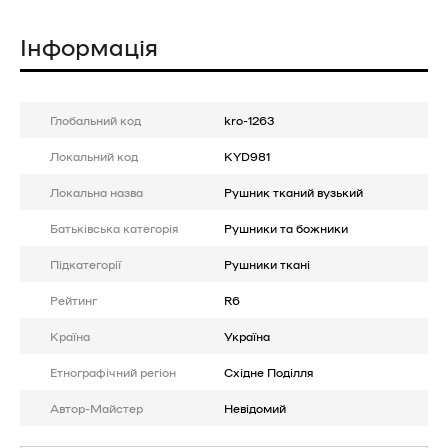
Інформація
Глобальний код
kro-1263
Локальний код
KYD981
Локальна назва
Рушник тканий вузький
Батькiвська категорія
Рушники та божники
Підкатегорії
Рушники ткані
Рейтинг
R6
Країна
Україна
Етнографічний регіон
Східне Поділля
Автор-Майстер
Невідомий