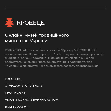
Онлайн-музей традиційного
мистецтва України
2014-2026(тм) Етнографічна колекція "Кровець"/КРОВЕЦЬ. Всі
права захищені. Всі матеірали сайту (в тому числі фоторепродукції,
аналітика, описи, класифікації, локальні стилі) виключно для
особистого некомерційного використання. Публічне та/або
комерційне використання з письмового дозволу правовласників
ГОЛОВНА
СТАНДАРТИ СПІЛЬНОТИ
ПРО ПРОЄКТ
УМОВИ КОРИСТУВАННЯ САЙТОМ
ВХІД В АКАУНТ