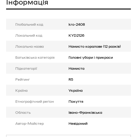
Інформація
Глобальний код
kro-2408
Локальний код
KYD2126
Локальна назва
Намисто коралове (12 разків)
Батькiвська категорія
Головні убори і прикраси
Підкатегорії
Намиста
Рейтинг
R5
Країна
Україна
Етнографічний регіон
Покуття
Область
Івано-Франківська
Автор-Майстер
Невідомий