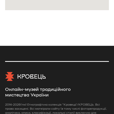
Онлайн-музей традиційного
мистецтва України
2014-2026(тм) Етнографічна колекція "Кровець"/КРОВЕЦЬ. Всі
права захищені. Всі матеірали сайту (в тому числі фоторепродукції,
аналітика, описи, класифікації, локальні стилі) виключно для