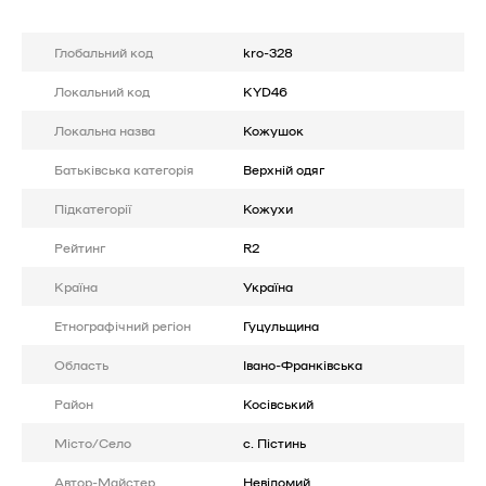
Глобальний код
kro-328
Локальний код
KYD46
Локальна назва
Кожушок
Батькiвська категорія
Верхній одяг
Підкатегорії
Кожухи
Рейтинг
R2
Країна
Україна
Етнографічний регіон
Гуцульщина
Область
Івано-Франківська
Район
Косівський
Місто/Село
с. Пістинь
Автор-Майстер
Невідомий