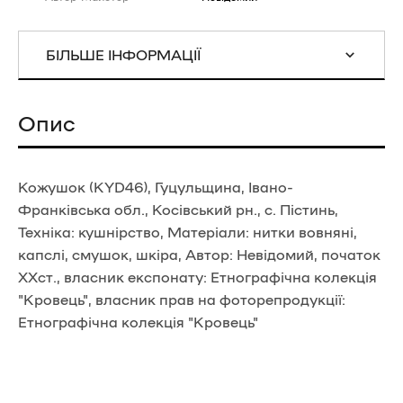
БІЛЬШЕ ІНФОРМАЦІЇ
Опис
Кожушок (KYD46), Гуцульщина, Івано-
Франківська обл., Косівський рн., с. Пістинь,
Техніка: кушнірство, Матеріали: нитки вовняні,
капслі, смушок, шкіра, Автор: Невідомий, початок
ХХст., власник експонату: Етнографічна колекція
"Кровець", власник прав на фоторепродукції:
Етнографічна колекція "Кровець"