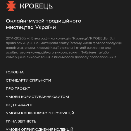
Онлайн-музей традиційного
мистецтва України
2014-2026(тм) Етнографічна колекція "Кровець"/КРОВЕЦЬ. Всі
права захищені. Всі матеірали сайту (в тому числі фоторепродукції,
аналітика, описи, класифікації, локальні стилі) виключно для
особистого некомерційного використання. Публічне та/або
комерційне використання з письмового дозволу правовласників
ГОЛОВНА
СТАНДАРТИ СПІЛЬНОТИ
ПРО ПРОЄКТ
УМОВИ КОРИСТУВАННЯ САЙТОМ
ВХІД В АКАУНТ
УМОВИ КУПІВЛІ ФОТОРЕПРОДУКЦІЙ
РІЧНА ЗВІТНІСТЬ
УМОВИ ОПРИЛЮДНЕННЯ КОЛЕКЦІЙ