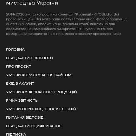
мистецтва України
2014-2026(тм) Етнографічна колекція "Кровець"/КРОВЕЦЬ. Всі
права захищені. Всі матеірали сайту (в тому числі фоторепродукції,
аналітика, описи, класифікації, локальні стилі) виключно для
особистого некомерційного використання. Публічне та/або
комерційне використання з письмового дозволу правовласників
ГОЛОВНА
СТАНДАРТИ СПІЛЬНОТИ
ПРО ПРОЄКТ
УМОВИ КОРИСТУВАННЯ САЙТОМ
ВХІД В АКАУНТ
УМОВИ КУПІВЛІ ФОТОРЕПРОДУКЦІЙ
РІЧНА ЗВІТНІСТЬ
УМОВИ ОПРИЛЮДНЕННЯ КОЛЕКЦІЙ
ПИТАННЯ ВІДПОВІДІ
СТАНДАРТИ ОЦИФРУВАННЯ
ПІДПИСКА