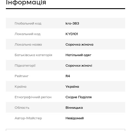
Інформація
Глобальний код
kro-383
Локальний код
KYD101
Локальна назва
Сорочка жіноча
Батькiвська категорія
Натільний одяг
Підкатегорії
Сорочки жіночі
Рейтинг
R4
Країна
Україна
Етнографічний регіон
Східне Поділля
Область
Вінницька
Автор-Майстер
Невідомий