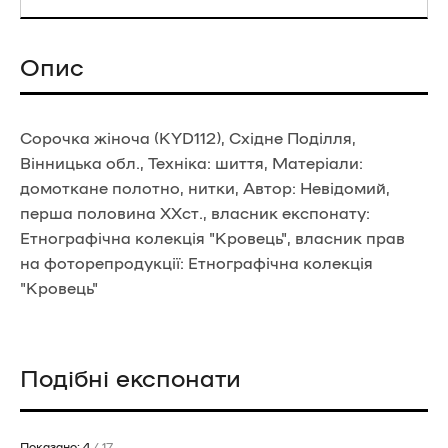
Опис
Сорочка жіноча (KYD112), Східне Поділля,
Вінницька обл., Техніка: шиття, Матеріали:
домоткане полотно, нитки, Автор: Невідомий,
перша половина ХХст., власник експонату:
Етнографічна колекція "Кровець", власник прав
на фоторепродукції: Етнографічна колекція
"Кровець"
Подібні експонати
Показано: 4
/ 17