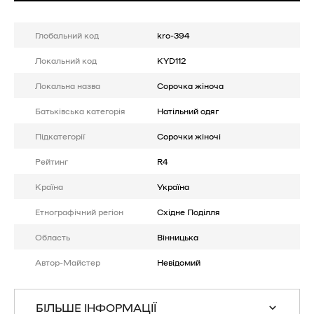
Глобальний код
kro-394
Локальний код
KYD112
Локальна назва
Сорочка жіноча
Батькiвська категорія
Натільний одяг
Підкатегорії
Сорочки жіночі
Рейтинг
R4
Країна
Україна
Етнографічний регіон
Східне Поділля
Область
Вінницька
Автор-Майстер
Невідомий
БІЛЬШЕ ІНФОРМАЦІЇ