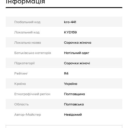
Інформація
Глобальний код
kro-441
Локальний код
KYD159
Локальна назва
Сорочка жіноча
Батькiвська категорія
Натільний одяг
Підкатегорії
Сорочки жіночі
Рейтинг
R4
Країна
Україна
Етнографічний регіон
Полтавщина
Область
Полтавська
Автор-Майстер
Невідомий