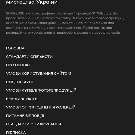
мистецтва України
2014-2026(тм) Етнографічна колекція "Кровець"/КРОВЕЦЬ. Всі
права захищені. Всі матеірали сайту (в тому числі фоторепродукції,
аналітика, описи, класифікації, локальні стилі) виключно для
особистого некомерційного використання. Публічне та/або
комерційне використання з письмового дозволу правовласників
ГОЛОВНА
СТАНДАРТИ СПІЛЬНОТИ
ПРО ПРОЄКТ
УМОВИ КОРИСТУВАННЯ САЙТОМ
ВХІД В АКАУНТ
УМОВИ КУПІВЛІ ФОТОРЕПРОДУКЦІЙ
РІЧНА ЗВІТНІСТЬ
УМОВИ ОПРИЛЮДНЕННЯ КОЛЕКЦІЙ
ПИТАННЯ ВІДПОВІДІ
СТАНДАРТИ ОЦИФРУВАННЯ
ПІДПИСКА