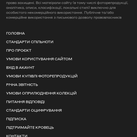
права захищені. Всі матеірали сайту (в тому числі фоторепродукції,
аналітика, описи, класифікації, локальні стилі) виключно для
особистого некомерційного використання. Публічне та/або
комерційне використання з письмового дозволу правовласників
ГОЛОВНА
СТАНДАРТИ СПІЛЬНОТИ
ПРО ПРОЄКТ
УМОВИ КОРИСТУВАННЯ САЙТОМ
ВХІД В АКАУНТ
УМОВИ КУПІВЛІ ФОТОРЕПРОДУКЦІЙ
РІЧНА ЗВІТНІСТЬ
УМОВИ ОПРИЛЮДНЕННЯ КОЛЕКЦІЙ
ПИТАННЯ ВІДПОВІДІ
СТАНДАРТИ ОЦИФРУВАННЯ
ПІДПИСКА
ПІДТРИМАЙТЕ КРОВЕЦЬ
КОНТАКТИ