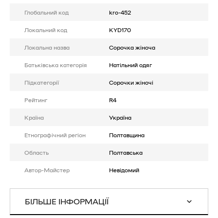
Глобальний код
kro-452
Локальний код
KYD170
Локальна назва
Сорочка жіноча
Батькiвська категорія
Натільний одяг
Підкатегорії
Сорочки жіночі
Рейтинг
R4
Країна
Україна
Етнографічний регіон
Полтавщина
Область
Полтавська
Автор-Майстер
Невідомий
БІЛЬШЕ ІНФОРМАЦІЇ