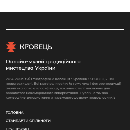
Онлайн-музей традиційного
мистецтва України
2014-2026(тм) Етнографічна колекція "Кровець"/КРОВЕЦЬ. Всі
права захищені. Всі матеірали сайту (в тому числі фоторепродукції,
аналітика, описи, класифікації, локальні стилі) виключно для
особистого некомерційного використання. Публічне та/або
комерційне використання з письмового дозволу правовласників
ГОЛОВНА
СТАНДАРТИ СПІЛЬНОТИ
ПРО ПРОЄКТ