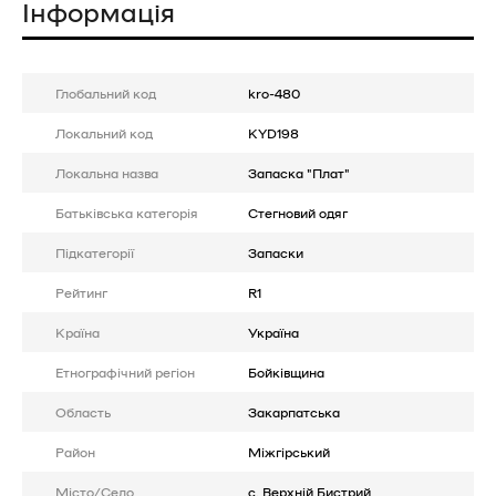
Інформація
Глобальний код
kro-480
Локальний код
KYD198
Локальна назва
Запаска "Плат"
Батькiвська категорія
Стегновий одяг
Підкатегорії
Запаски
Рейтинг
R1
Країна
Україна
Етнографічний регіон
Бойківщина
Область
Закарпатська
Район
Міжгірський
Місто/Село
с. Верхній Бистрий