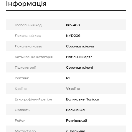
Інформація
Глобальний код
kro-488
Локальний код
KYD206
Локальна назва
Сорочка жіноча
Батькiвська категорія
Натільний одяг
Підкатегорії
Сорочки жіночі
Рейтинг
R1
Країна
Україна
Етнографічний регіон
Волинське Полісся
Область
Волинська
Район
Ратнівський
Місто/Село
с. Велимче