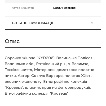
Автор-Майстер
Савлук Варвара
БІЛЬШЕ ІНФОРМАЦІЇ
Опис
Сорочка жіноча (KYD206), Волинське Полісся,
Волинська обл., Ратнівський рн., с. Велимче,
Техніка: шиття, Матеріали: домоткане полотно,
нитки, Автор: Савлук Варвара, початок ХХст.,
власник експонату: Етнографічна колекція
"Кровець", власник прав на фоторепродукції:
Етнографічна колекція "Кровець"