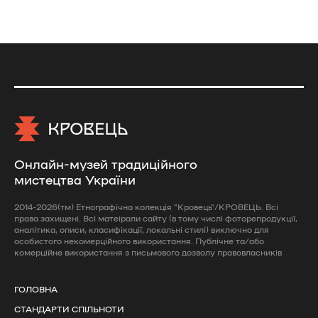
Онлайн-музей традиційного
мистецтва України
2014-2026(тм) Етнографічна колекція "Кровець"/КРОВЕЦЬ. Всі
права захищені. Всі матеірали сайту (в тому числі фоторепродукції,
аналітика, описи, класифікації, локальні стилі) виключно для
особистого некомерційного використання. Публічне та/або
комерційне використання з письмового дозволу правовласників
ГОЛОВНА
СТАНДАРТИ СПІЛЬНОТИ