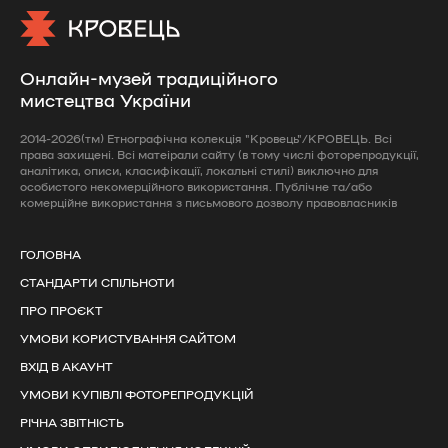
Онлайн-музей традиційного
мистецтва України
2014-2026(тм) Етнографічна колекція "Кровець"/КРОВЕЦЬ. Всі
права захищені. Всі матеірали сайту (в тому числі фоторепродукції,
аналітика, описи, класифікації, локальні стилі) виключно для
особистого некомерційного використання. Публічне та/або
комерційне використання з письмового дозволу правовласників
ГОЛОВНА
СТАНДАРТИ СПІЛЬНОТИ
ПРО ПРОЄКТ
УМОВИ КОРИСТУВАННЯ САЙТОМ
ВХІД В АКАУНТ
УМОВИ КУПІВЛІ ФОТОРЕПРОДУКЦІЙ
РІЧНА ЗВІТНІСТЬ