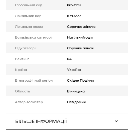
Глобальний код
kro-559
Локальний код
KYD277
Локальна назва
Сорочка жіноча
Батькiвська категорія
Натільний одяг
Підкатегорії
Сорочки жіночі
Рейтинг
R4
Країна
Україна
Етнографічний регіон
Східне Поділля
Область
Вінницька
Автор-Майстер
Невідомий
БІЛЬШЕ ІНФОРМАЦІЇ