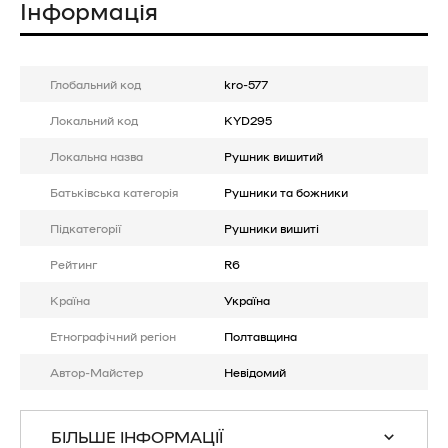
Інформація
Глобальний код
kro-577
Локальний код
KYD295
Локальна назва
Рушник вишитий
Батькiвська категорія
Рушники та божники
Підкатегорії
Рушники вишиті
Рейтинг
R6
Країна
Україна
Етнографічний регіон
Полтавщина
Автор-Майстер
Невідомий
БІЛЬШЕ ІНФОРМАЦІЇ