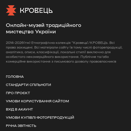
Онлайн-музей традиційного
мистецтва України
2014-2026(тм) Етнографічна колекція "Кровець"/КРОВЕЦЬ. Всі
права захищені. Всі матеірали сайту (в тому числі фоторепродукції,
аналітика, описи, класифікації, локальні стилі) виключно для
особистого некомерційного використання. Публічне та/або
комерційне використання з письмового дозволу правовласників
ГОЛОВНА
СТАНДАРТИ СПІЛЬНОТИ
ПРО ПРОЄКТ
УМОВИ КОРИСТУВАННЯ САЙТОМ
ВХІД В АКАУНТ
УМОВИ КУПІВЛІ ФОТОРЕПРОДУКЦІЙ
РІЧНА ЗВІТНІСТЬ