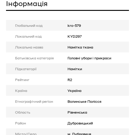
Інформація
Глобальний код
kro-579
Локальний код
KYD297
Локальна назва
Намітка ткана
Батькiвська категорія
Головні убори і прикраси
Підкатегорії
Намітки
Рейтинг
R2
Країна
Україна
Етнографічний регіон
Волинське Полісся
Область
Рівненська
Район
Дубровицький
Місто/Село
м. Дубровиця