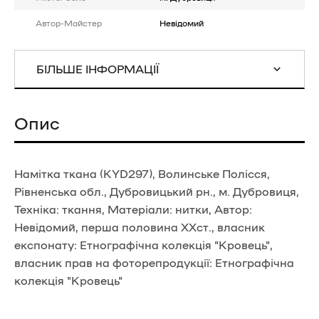
Автор-Майстер
Невідомий
БІЛЬШЕ ІНФОРМАЦІЇ
Опис
Намітка ткана (KYD297), Волинське Полісся,
Рівненська обл., Дубровицький рн., м. Дубровиця,
Техніка: ткання, Матеріали: нитки, Автор:
Невідомий, перша половина ХХст., власник
експонату: Етнографічна колекція "Кровець",
власник прав на фоторепродукції: Етнографічна
колекція "Кровець"