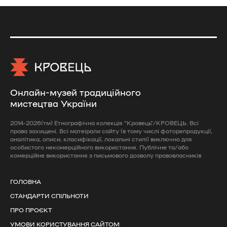
Онлайн-музей традиційного
мистецтва України
2014-2026(тм) Етнографічна колекція "Кровець"/КРОВЕЦЬ. Всі
права захищені. Всі матеірали сайту (в тому числі фоторепродукції,
аналітика, описи, класифікації, локальні стилі) виключно для
особистого некомерційного використання. Публічне та/або
комерційне використання з письмового дозволу правовласників
ГОЛОВНА
СТАНДАРТИ СПІЛЬНОТИ
ПРО ПРОЄКТ
УМОВИ КОРИСТУВАННЯ САЙТОМ