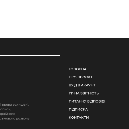
ГОЛОВНА
ПРО ПРОЄКТ
ВХІД В АКАУНТ
РІЧНА ЗВІТНІСТЬ
ПИТАННЯ ВІДПОВІДІ
 права захищені.
 описи,
ПІДПИСКА
ерційного
КОНТАКТИ
исьмового дозволу