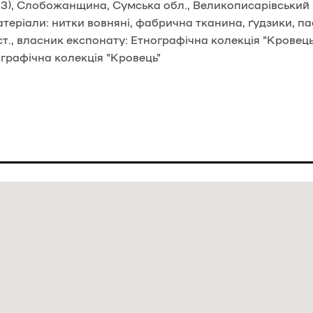
), Слобожанщина, Сумська обл., Великописарівський р
атеріали: нитки вовняні, фабрична тканина, ґудзики, па
т., власник експонату: Етнографічна колекція "Кровець
графічна колекція "Кровець"