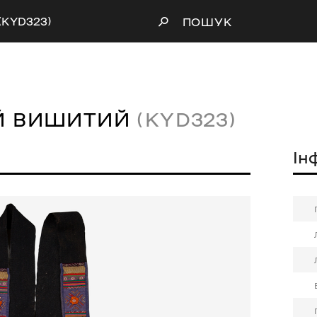
(KYD323)
ПОШУК
Й ВИШИТИЙ
(KYD323)
Ін