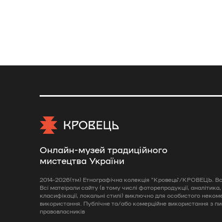
Онлайн-музей традиційного
мистецтва України
2014-2026(тм) Етнографічна колекція "Кровець"/КРОВЕЦЬ. Всі
Всі матеірали сайту (в тому числі фоторепродукції, аналітика,
класифікації, локальні стилі) виключно для особистого неком
використання. Публічне та/або комерційне використання з п
правовласників