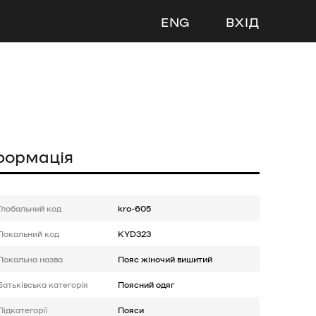
ENG
ВХІД
формація
Глобальний код
kro-605
Локальний код
KYD323
Локальна назва
Пояс жіночий вишитий
Батькiвська категорія
Поясний одяг
Підкатегорії
Пояси