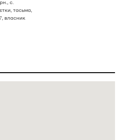
н., с.
єтки, тасьма,
", власник