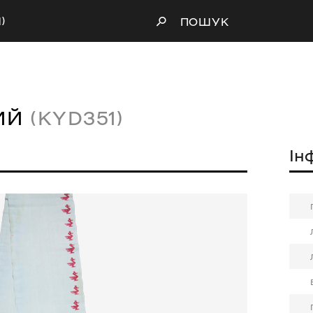
)
ПОШУК
ИЙ
(KYD351)
Ін