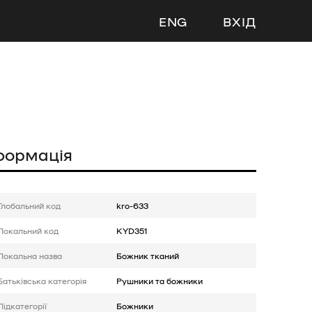
ENG
ВХІД
формація
Глобальний код
kro-633
Локальний код
KYD351
Локальна назва
Божник тканий
Батькiвська категорія
Рушники та божники
Підкатегорії
Божники