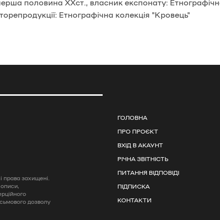
 перша половина ХХст., власник експонату: Етнографічн
торепродукції: Етнографічна колекція "Кровець"
ГОЛОВНА
ПРО ПРОЄКТ
ВХІД В АКАУНТ
РІЧНА ЗВІТНІСТЬ
ПИТАННЯ ВІДПОВІДІ
 права захищені.
 описи,
ПІДПИСКА
ерційного
КОНТАКТИ
исьмового дозволу