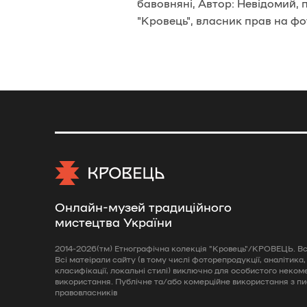
бавовняні, Автор: Невідомий,
"Кровець", власник прав на фо
Онлайн-музей традиційного
мистецтва України
2014-2026(тм) Етнографічна колекція "Кровець"/КРОВЕЦЬ. Всі
Всі матеірали сайту (в тому числі фоторепродукції, аналітика,
класифікації, локальні стилі) виключно для особистого неком
використання. Публічне та/або комерційне використання з п
правовласників