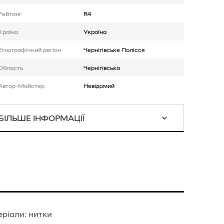
Рейтинг
R4
Країна
Україна
Етнографічний регіон
Чернігівське Полісся
Область
Чернігівська
Автор-Майстер
Невідомий
БІЛЬШЕ ІНФОРМАЦІЇ
еріали: нитки