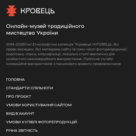
Онлайн-музей традиційного
мистецтва України
2014-2026(тм) Етнографічна колекція "Кровець"/КРОВЕЦЬ. Всі
права захищені. Всі матеірали сайту (в тому числі фоторепродукції,
аналітика, описи, класифікації, локальні стилі) виключно для
особистого некомерційного використання. Публічне та/або
комерційне використання з письмового дозволу правовласників
ГОЛОВНА
СТАНДАРТИ СПІЛЬНОТИ
ПРО ПРОЄКТ
УМОВИ КОРИСТУВАННЯ САЙТОМ
ВХІД В АКАУНТ
УМОВИ КУПІВЛІ ФОТОРЕПРОДУКЦІЙ
РІЧНА ЗВІТНІСТЬ