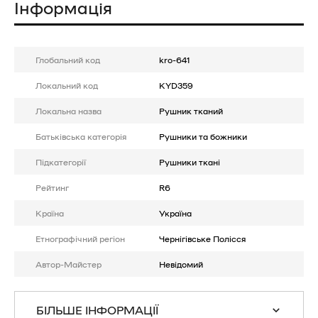
Інформація
Глобальний код
kro-641
Локальний код
KYD359
Локальна назва
Рушник тканий
Батькiвська категорія
Рушники та божники
Підкатегорії
Рушники ткані
Рейтинг
R6
Країна
Україна
Етнографічний регіон
Чернігівське Полісся
Автор-Майстер
Невідомий
БІЛЬШЕ ІНФОРМАЦІЇ