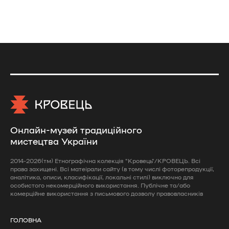
Онлайн-музей традиційного
мистецтва України
2014-2026(тм) Етнографічна колекція "Кровець"/КРОВЕЦЬ. Всі
права захищені. Всі матеірали сайту (в тому числі фоторепродукції,
аналітика, описи, класифікації, локальні стилі) виключно для
особистого некомерційного використання. Публічне та/або
комерційне використання з письмового дозволу правовласників
ГОЛОВНА