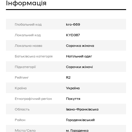
Інформація
Глобальний код
kro-669
Локальний код
KYD387
Локальна назва
Сорочка жіноча
Батькiвська категорія
Натільний одяг
Підкатегорії
Сорочки жіночі
Рейтинг
R2
Країна
Україна
Етнографічний регіон
Покуття
Область
Івано-Франківська
Район
Городенківський
Місто/Село
м. Городенка