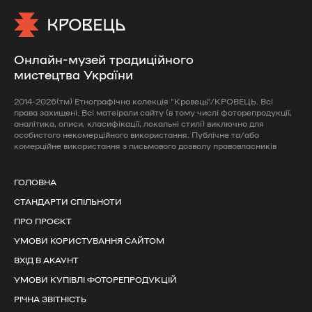
Онлайн-музей традиційного
мистецтва України
2014-2026(тм) Етнографічна колекція "Кровець"/КРОВЕЦЬ. Всі
права захищені. Всі матеірали сайту (в тому числі фоторепродукції,
аналітика, описи, класифікації, локальні стилі) виключно для
особистого некомерційного використання. Публічне та/або
комерційне використання з письмового дозволу правовласників
ГОЛОВНА
СТАНДАРТИ СПІЛЬНОТИ
ПРО ПРОЄКТ
УМОВИ КОРИСТУВАННЯ САЙТОМ
ВХІД В АКАУНТ
УМОВИ КУПІВЛІ ФОТОРЕПРОДУКЦІЙ
РІЧНА ЗВІТНІСТЬ