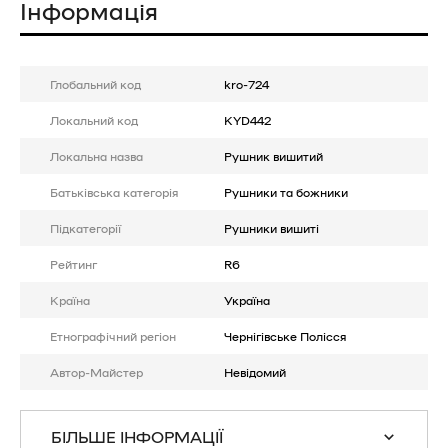
Інформація
Глобальний код
kro-724
Локальний код
KYD442
Локальна назва
Рушник вишитий
Батькiвська категорія
Рушники та божники
Підкатегорії
Рушники вишиті
Рейтинг
R6
Країна
Україна
Етнографічний регіон
Чернігівське Полісся
Автор-Майстер
Невідомий
БІЛЬШЕ ІНФОРМАЦІЇ