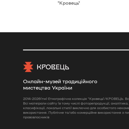
"Кровець"
Онлайн-музей традиційного
мистецтва України
2014-2026(тм) Етнографічна колекція "Кровець"/КРОВЕЦЬ. Всі
Всі матеірали сайту (в тому числі фоторепродукції, аналітика,
класифікації, локальні стилі) виключно для особистого неком
використання. Публічне та/або комерційне використання з п
правовласників