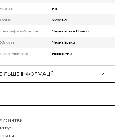
Рейтинг
R5
Країна
Україна
Етнографічний регіон
Чернігівське Полісся
Область
Чернігівська
Автор-Майстер
Невідомий
БІЛЬШЕ ІНФОРМАЦІЇ
али: нитки
нату:
лекція