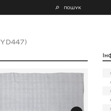
ПОШУК
KYD447)
Ін