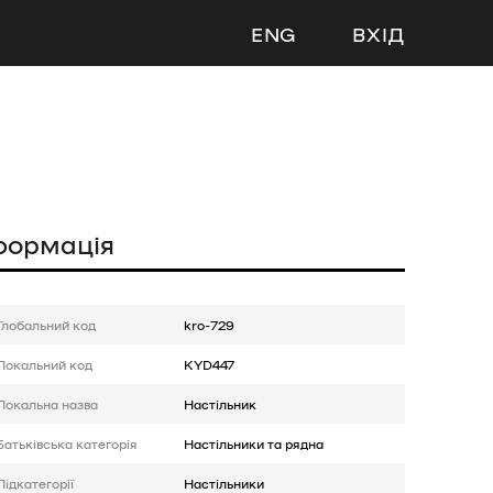
ENG
ВХІД
формація
Глобальний код
kro-729
Локальний код
KYD447
Локальна назва
Настільник
Батькiвська категорія
Настільники та рядна
Підкатегорії
Настільники