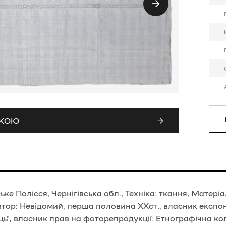
СКОЮ
ьке Полісся, Чернігівська обл., Техніка: ткання, Матері
втор: Невідомий, перша половина ХХст., власник експо
ь", власник прав на фоторепродукції: Етнографічна ко