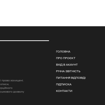
ГОЛОВНА
ПРО ПРОЄКТ
ВХІД В АКАУНТ
РІЧНА ЗВІТНІСТЬ
ПИТАННЯ ВІДПОВІДІ
 права захищені.
 описи,
ПІДПИСКА
ерційного
КОНТАКТИ
исьмового дозволу