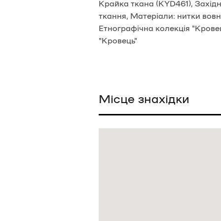
Крайка ткана (KYD461), Західне
ткання, Матеріали: нитки вовн
Етнографічна колекція "Кровец
"Кровець"
Місце знахідки