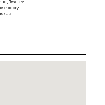
нці, Техніка:
експонату:
лекція