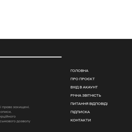
ГОЛОВНА
ПРО ПРОЄКТ
ВХІД В АКАУНТ
РІЧНА ЗВІТНІСТЬ
ПИТАННЯ ВІДПОВІДІ
 права захищені.
 описи,
ПІДПИСКА
ерційного
КОНТАКТИ
исьмового дозволу