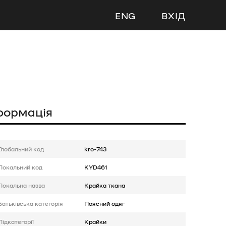
ENG
ВХІД
формація
Глобальний код
kro-743
Локальний код
KYD461
Локальна назва
Крайка ткана
Батькiвська категорія
Поясний одяг
Підкатегорії
Крайки