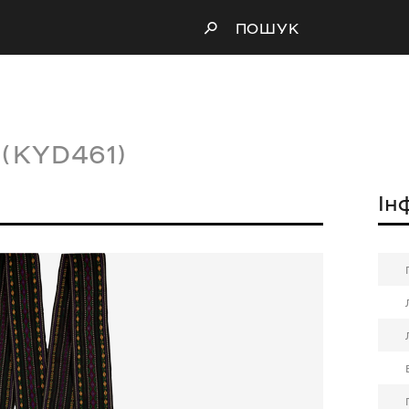
ПОШУК
А
(KYD461)
Ін