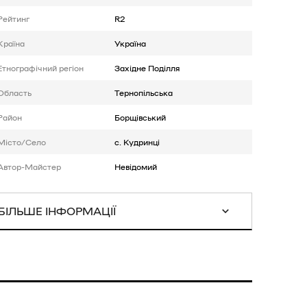
Рейтинг
R2
Країна
Україна
Етнографічний регіон
Західне Поділля
Область
Тернопільська
Район
Борщівський
Місто/Село
с. Кудринці
Автор-Майстер
Невідомий
БІЛЬШЕ ІНФОРМАЦІЇ