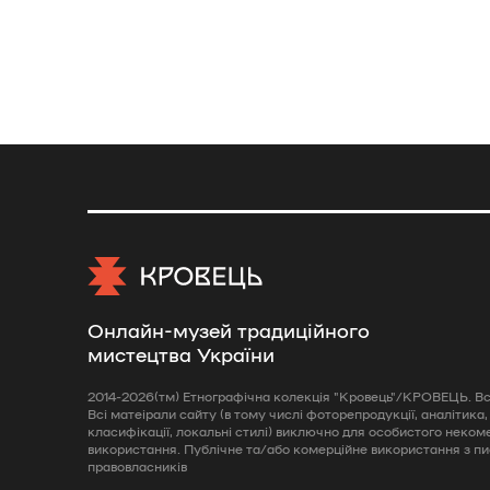
Онлайн-музей традиційного
мистецтва України
2014-2026(тм) Етнографічна колекція "Кровець"/КРОВЕЦЬ. Всі
Всі матеірали сайту (в тому числі фоторепродукції, аналітика,
класифікації, локальні стилі) виключно для особистого неком
використання. Публічне та/або комерційне використання з п
правовласників