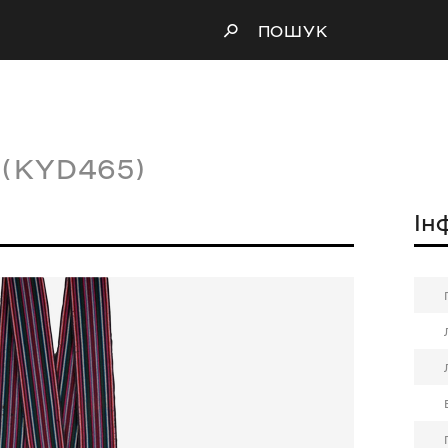
ПОШУК
А
(KYD465)
Ін