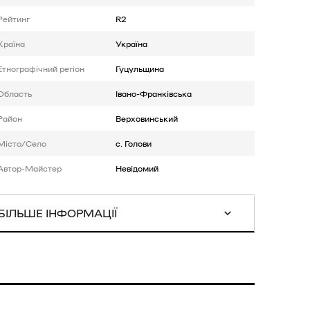
Рейтинг
R2
Країна
Україна
Етнографічний регіон
Гуцульщина
Область
Івано-Франківська
Район
Верховинський
Місто/Село
с. Голови
Автор-Майстер
Невідомий
БІЛЬШЕ ІНФОРМАЦІЇ