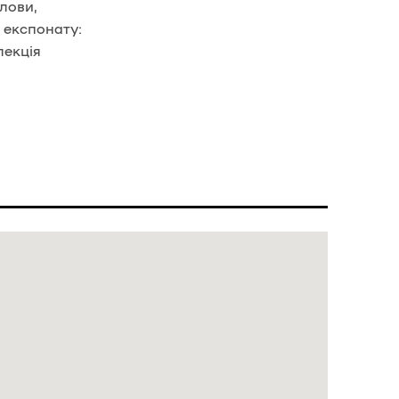
олови,
к експонату:
лекція