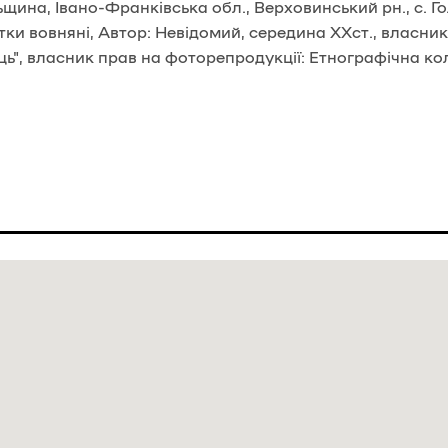
щина, Івано-Франківська обл., Верховинський рн., с. Г
итки вовняні, Автор: Невідомий, середина ХХст., власни
ь", власник прав на фоторепродукції: Етнографічна ко