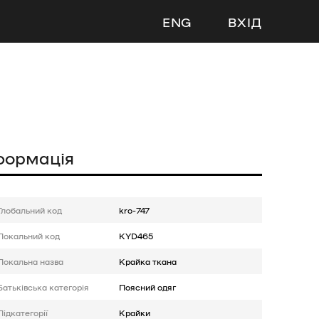
ENG
ВХІД
формація
Глобальний код
kro-747
Локальний код
KYD465
Локальна назва
Крайка ткана
Батькiвська категорія
Поясний одяг
Підкатегорії
Крайки