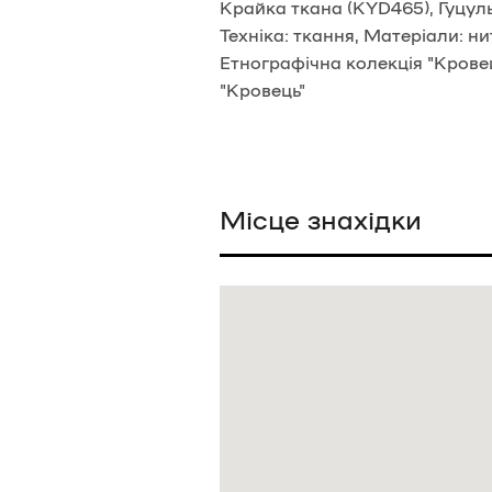
Крайка ткана (KYD465), Гуцуль
Техніка: ткання, Матеріали: н
Етнографічна колекція "Кровец
"Кровець"
Місце знахідки