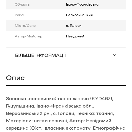
Область
Івано-Франківська
Район
Верховинський
Місто/Село
с. Голови
Автор-Майстер
Невідомий
БІЛЬШЕ ІНФОРМАЦІЇ
Опис
Запаска (половинка) ткана жіноча (KYD467),
Гуцульщина, Івано-Франківська обл.,
Верховинський рн., с. Голови, Техніка: ткання,
Матеріали: нитки вовняні, Автор: Невідомий,
середина ХХст., власник експонату: Етнографічна