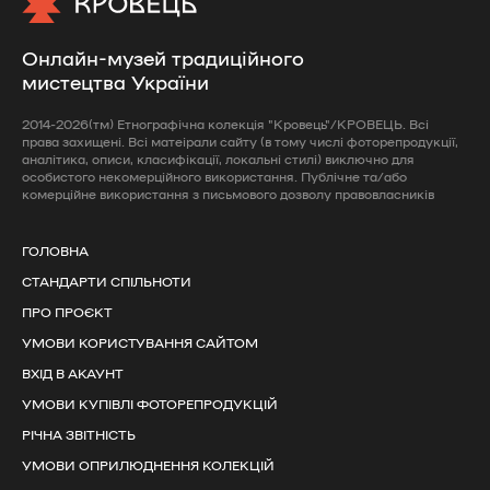
Онлайн-музей традиційного
мистецтва України
2014-2026(тм) Етнографічна колекція "Кровець"/КРОВЕЦЬ. Всі
права захищені. Всі матеірали сайту (в тому числі фоторепродукції,
аналітика, описи, класифікації, локальні стилі) виключно для
особистого некомерційного використання. Публічне та/або
комерційне використання з письмового дозволу правовласників
ГОЛОВНА
СТАНДАРТИ СПІЛЬНОТИ
ПРО ПРОЄКТ
УМОВИ КОРИСТУВАННЯ САЙТОМ
ВХІД В АКАУНТ
УМОВИ КУПІВЛІ ФОТОРЕПРОДУКЦІЙ
РІЧНА ЗВІТНІСТЬ
УМОВИ ОПРИЛЮДНЕННЯ КОЛЕКЦІЙ