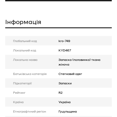
Інформація
Глобальний код
kro-749
Локальний код
KYD467
Локальна назва
Запаска (половинка) ткана
жіноча
Батькiвська категорія
Стегновий одяг
Підкатегорії
Запаски
Рейтинг
R2
Країна
Україна
Етнографічний регіон
Гуцульщина