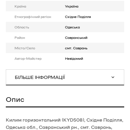
Країна
Україна
Етнографічний регіон
Східне Поділля
Область
Одеська
Район
Савранський
Місто/Село
смт. Саврань
Автор-Майстер
Невідомий
БІЛЬШЕ ІНФОРМАЦІЇ
Опис
Килим горизонтальний (KYD508), Східне Поділля,
Одеська обл., Савранський рн., смт. Саврань,