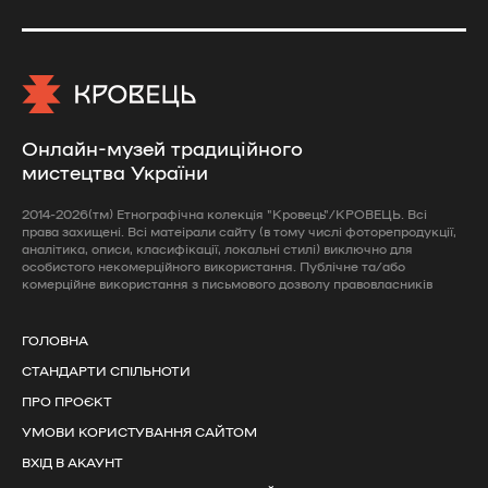
Онлайн-музей традиційного
мистецтва України
2014-2026(тм) Етнографічна колекція "Кровець"/КРОВЕЦЬ. Всі
права захищені. Всі матеірали сайту (в тому числі фоторепродукції,
аналітика, описи, класифікації, локальні стилі) виключно для
особистого некомерційного використання. Публічне та/або
комерційне використання з письмового дозволу правовласників
ГОЛОВНА
СТАНДАРТИ СПІЛЬНОТИ
ПРО ПРОЄКТ
УМОВИ КОРИСТУВАННЯ САЙТОМ
ВХІД В АКАУНТ