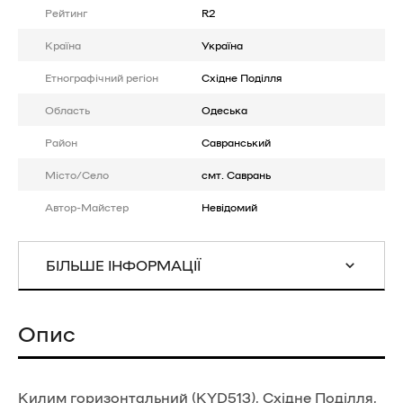
Рейтинг
R2
Країна
Україна
Етнографічний регіон
Східне Поділля
Область
Одеська
Район
Савранський
Місто/Село
смт. Саврань
Автор-Майстер
Невідомий
БІЛЬШЕ ІНФОРМАЦІЇ
Опис
Килим горизонтальний (KYD513), Східне Поділля,