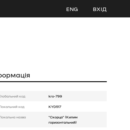
ENG
ВХІД
формація
Глобальний код
kro-799
Локальний код
KYD517
Локальна назва
"Скорца" (Килим
горизонтальний)