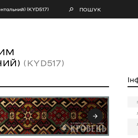
онтальний) (KYD517)
ПОШУК
ЛИМ
НИЙ)
(KYD517)
Ін