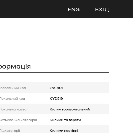
ENG
ВХІД
формація
Глобальний код
kro-801
Локальний код
KYD519
Локальна назва
Килим горизонтальний
Батькiвська категорія
Килими та верети
Підкатегорії
Килими настінні