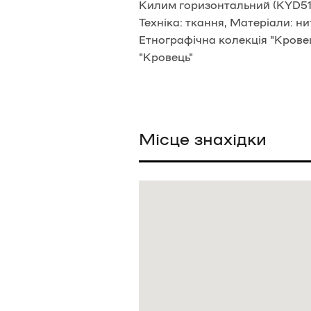
Килим горизонтальний (KYD519)
Техніка: ткання, Матеріали: н
Етнографічна колекція "Кровец
"Кровець"
Місце знахідки