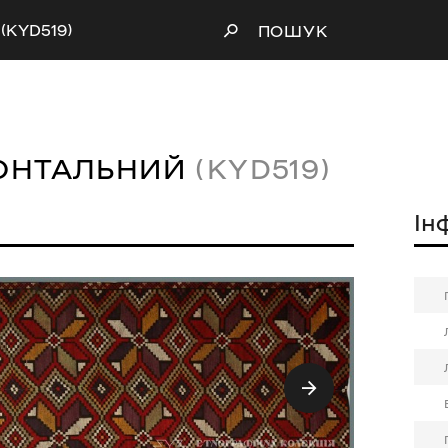
(KYD519)
ПОШУК
ОНТАЛЬНИЙ
(KYD519)
Ін