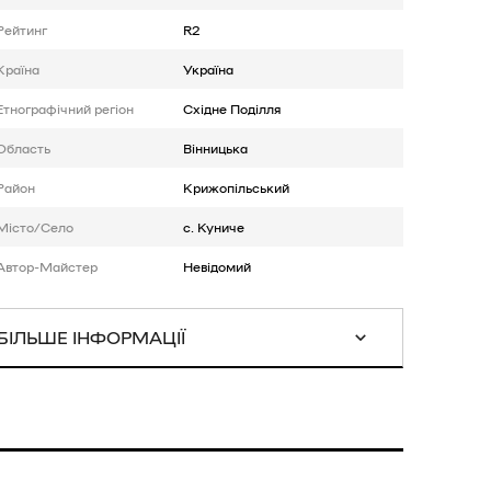
Рейтинг
R2
Країна
Україна
Етнографічний регіон
Східне Поділля
Область
Вінницька
Район
Крижопільський
Місто/Село
с. Куниче
Автор-Майстер
Невідомий
БІЛЬШЕ ІНФОРМАЦІЇ