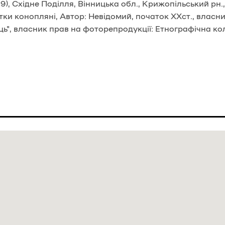
, Східне Поділля, Вінницька обл., Крижопільський рн., 
итки конопляні, Автор: Невідомий, початок ХХст., власн
ь", власник прав на фоторепродукції: Етнографічна ко