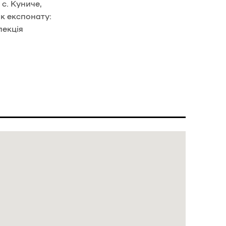
с. Куниче,
ик експонату:
лекція