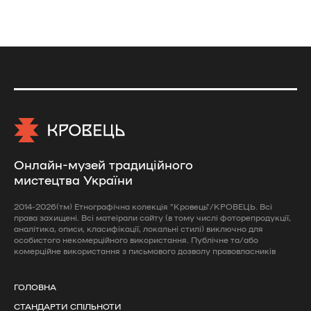
Онлайн-музей традиційного
мистецтва України
2014-2026(тм) Етнографічна колекція "Кровець"/КРОВЕЦЬ. Всі
права захищені. Всі матеірали сайту (в тому числі фоторепродукції,
аналітика, описи, класифікації, локальні стилі) виключно для
особистого некомерційного використання. Публічне та/або
комерційне використання з письмового дозволу правовласників
ГОЛОВНА
СТАНДАРТИ СПІЛЬНОТИ