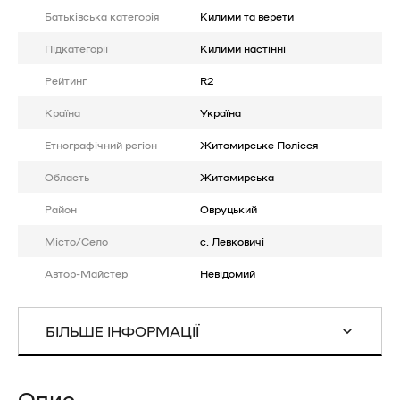
Батькiвська категорія
Килими та верети
Підкатегорії
Килими настінні
Рейтинг
R2
Країна
Україна
Етнографічний регіон
Житомирське Полісся
Область
Житомирська
Район
Овруцький
Місто/Село
с. Левковичі
Автор-Майстер
Невідомий
БІЛЬШЕ ІНФОРМАЦІЇ
Опис