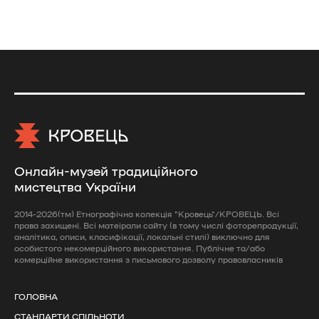
Онлайн-музей традиційного
мистецтва України
2014-2026(тм) Етнографічна колекція "Кровець"/КРОВЕЦЬ. Всі
права захищені. Всі матеірали сайту (в тому числі фоторепродукції,
аналітика, описи, класифікації, локальні стилі) виключно для
особистого некомерційного використання. Публічне та/або
комерційне використання з письмового дозволу правовласників
ГОЛОВНА
СТАНДАРТИ СПІЛЬНОТИ