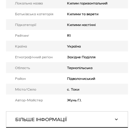
Локальна назва
Килим горизонтальний
Батькiвська категорія
Килими та верети
Підкатегорії
Килими настінні
Рейтинг
R1
Країна
Україна
Етнографічний регіон
Західне Поділля
Область
Тернопільська
Район
Підволочиський
Місто/Село
с. Токи
Автор-Майстер
Жунь Г.І.
БІЛЬШЕ ІНФОРМАЦІЇ