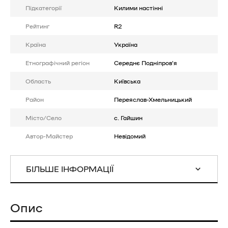
Підкатегорії
Килими настінні
Рейтинг
R2
Країна
Україна
Етнографічний регіон
Середнє Подніпров'я
Область
Київська
Район
Переяслав-Хмельницький
Місто/Село
с. Гайшин
Автор-Майстер
Невідомий
БІЛЬШЕ ІНФОРМАЦІЇ
Опис