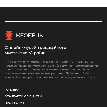
Онлайн-музей традиційного
мистецтва України
2014-2026(тм) Етнографічна колекція "Кровець"/КРОВЕЦЬ. Всі
права захищені. Всі матеірали сайту (в тому числі фоторепродукції,
аналітика, описи, класифікації, локальні стилі) виключно для
особистого некомерційного використання. Публічне та/або
комерційне використання з письмового дозволу правовласників
ГОЛОВНА
СТАНДАРТИ СПІЛЬНОТИ
ПРО ПРОЄКТ