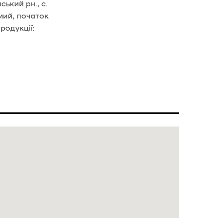
ький рн., с.
омий, початок
родукції: