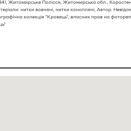
), Житомирське Полісся, Житомирська обл., Коростенс
атеріали: нитки вовняні, нитки конопляні, Автор: Невід
ографічна колекція "Кровець", власник прав на фотореп
ць"