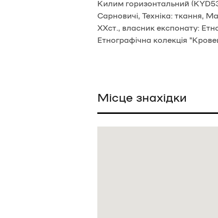
Килим горизонтальний (KYD534
Сарновичі, Техніка: ткання, М
ХХст., власник експонату: Етн
Етнографічна колекція "Крове
Місце знахідки