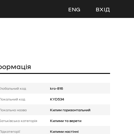
ENG
ВХІД
формація
Глобальний код
kro-816
Локальний код
KYD534
Локальна назва
Килим горизонтальний
Батькiвська категорія
Килими та верети
Підкатегорії
Килими настінні