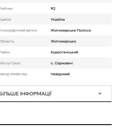
Рейтинг
R2
Країна
Україна
Етнографічний регіон
Житомирське Полісся
Область
Житомирська
Район
Коростенський
Місто/Село
с. Сарновичі
Автор-Майстер
Невідомий
БІЛЬШЕ ІНФОРМАЦІЇ