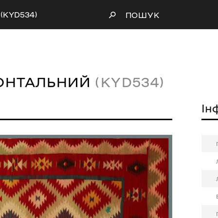
 (KYD534)
ПОШУК
ОНТАЛЬНИЙ
(KYD534)
Ін