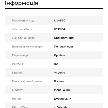
Інформація
Глобальний код
kro-836
Локальний код
KYD554
Локальна назва
Крайка ткана
Батькiвська категорія
Поясний одяг
Підкатегорії
Крайки
Рейтинг
R2
Країна
Україна
Етнографічний регіон
Волинь
Область
Рівненська
Район
Дубенський
Місто/Село
с. Жорнів