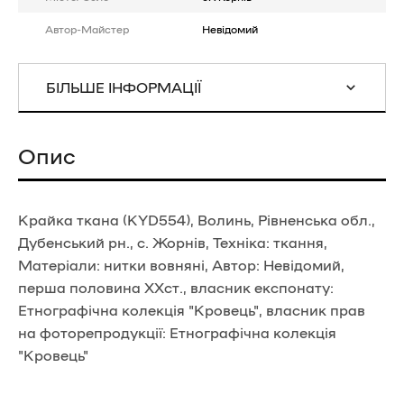
Автор-Майстер
Невідомий
БІЛЬШЕ ІНФОРМАЦІЇ
Опис
Крайка ткана (KYD554), Волинь, Рівненська обл.,
Дубенський рн., с. Жорнів, Техніка: ткання,
Матеріали: нитки вовняні, Автор: Невідомий,
перша половина ХХст., власник експонату:
Етнографічна колекція "Кровець", власник прав
на фоторепродукції: Етнографічна колекція
"Кровець"