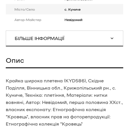
Місто/Село
с. Куниче
Автор-Майстер
Невідомий
БІЛЬШЕ ІНФОРМАЦІЇ
Опис
Крайка широка плетена (KYD586), Східне
Поділля, Вінницька обл., Крижопільський рн., с.
Куниче, Техніка: плетіння, Матеріали: нитки
вовняні, Автор: Невідомий, перша половина ХХст.,
власник експонату: Етнографічна колекція
"Кровець", власник прав на фоторепродукції:
Етнографічна колекція "Кровець"