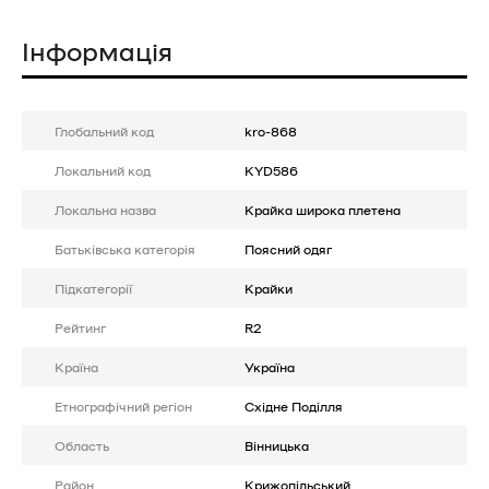
Інформація
Глобальний код
kro-868
Локальний код
KYD586
Локальна назва
Крайка широка плетена
Батькiвська категорія
Поясний одяг
Підкатегорії
Крайки
Рейтинг
R2
Країна
Україна
Етнографічний регіон
Східне Поділля
Область
Вінницька
Район
Крижопільський