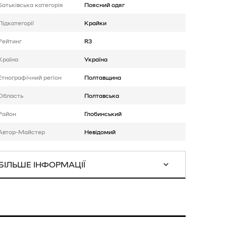
Батькiвська категорія
Поясний одяг
Підкатегорії
Крайки
Рейтинг
R3
Країна
Україна
Етнографічний регіон
Полтавщина
Область
Полтавська
Район
Глобинський
Автор-Майстер
Невідомий
БІЛЬШЕ ІНФОРМАЦІЇ