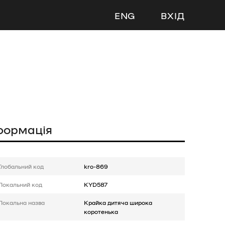
ENG
ВХІД
формація
Глобальний код
kro-869
Локальний код
KYD587
Локальна назва
Крайка дитяча широка
коротенька