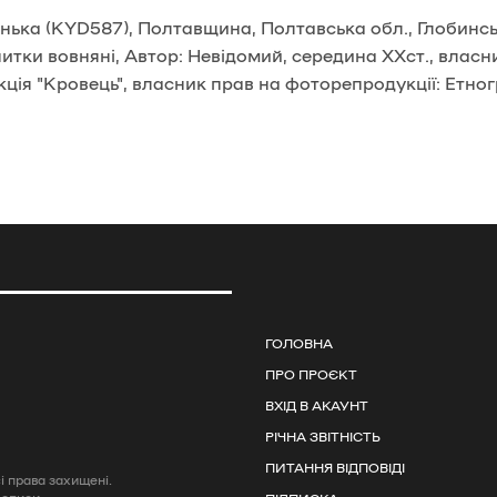
ька (KYD587), Полтавщина, Полтавська обл., Глобинсь
нитки вовняні, Автор: Невідомий, середина ХХст., власн
ція "Кровець", власник прав на фоторепродукції: Етно
ГОЛОВНА
ПРО ПРОЄКТ
ВХІД В АКАУНТ
РІЧНА ЗВІТНІСТЬ
ПИТАННЯ ВІДПОВІДІ
 права захищені.