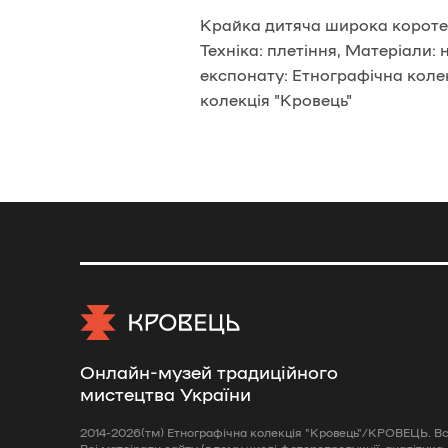
Крайка дитяча широка коротен
Техніка: плетіння, Матеріали: 
експонату: Етнографічна колек
колекція "Кровець"
Онлайн-музей традиційного
мистецтва України
2014-2026(тм) Етнографічна колекція "Кровець"/КРОВЕЦЬ. Всі