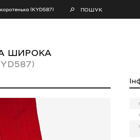
коротенька (KYD587)
ПОШУК
А ШИРОКА
KYD587)
Ін