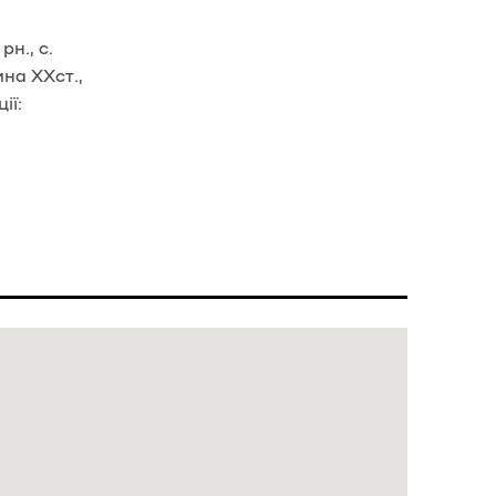
н., с.
ина ХХст.,
ії: