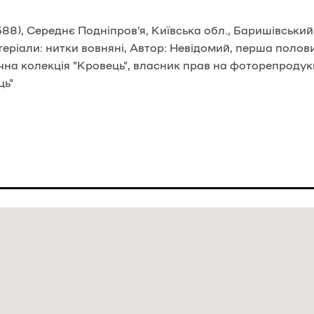
), Середнє Подніпров'я, Київська обл., Баришівський р
атеріали: нитки вовняні, Автор: Невідомий, перша полов
на колекція "Кровець", власник прав на фоторепродукц
ць"