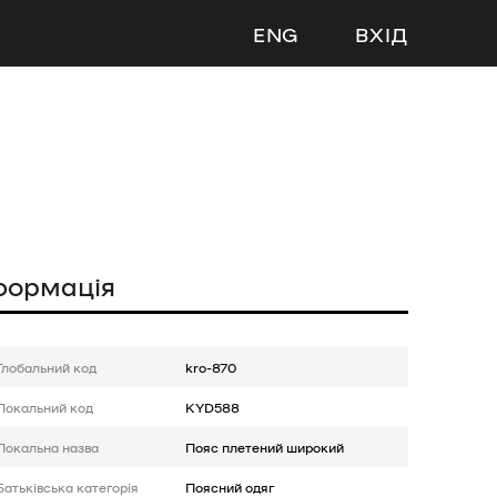
ENG
ВХІД
формація
Глобальний код
kro-870
Локальний код
KYD588
Локальна назва
Пояс плетений широкий
Батькiвська категорія
Поясний одяг