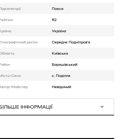
Підкатегорії
Пояси
Рейтинг
R2
Країна
Україна
Етнографічний регіон
Середнє Подніпров'я
Область
Київська
Район
Баришівський
Місто/Село
с. Поділля
Автор-Майстер
Невідомий
БІЛЬШЕ ІНФОРМАЦІЇ