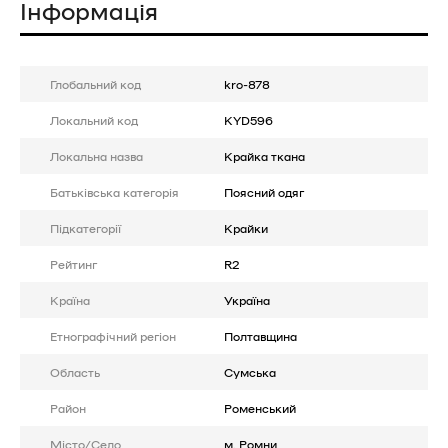
Інформація
Глобальний код
kro-878
Локальний код
KYD596
Локальна назва
Крайка ткана
Батькiвська категорія
Поясний одяг
Підкатегорії
Крайки
Рейтинг
R2
Країна
Україна
Етнографічний регіон
Полтавщина
Область
Сумська
Район
Роменський
Місто/Село
м. Ромни