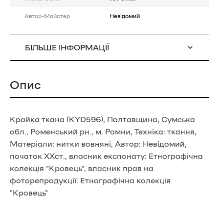
Автор-Майстер
Невідомий
БІЛЬШЕ ІНФОРМАЦІЇ
Опис
Крайка ткана (KYD596), Полтавщина, Сумська
обл., Роменський рн., м. Ромни, Техніка: ткання,
Матеріали: нитки вовняні, Автор: Невідомий,
початок ХХст., власник експонату: Етнографічна
колекція "Кровець", власник прав на
фоторепродукції: Етнографічна колекція
"Кровець"