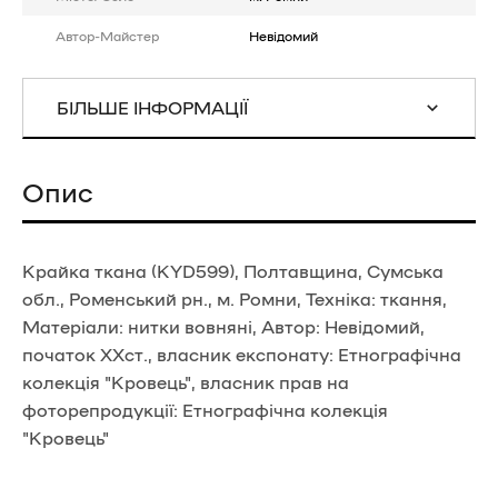
Автор-Майстер
Невідомий
БІЛЬШЕ ІНФОРМАЦІЇ
Опис
Крайка ткана (KYD599), Полтавщина, Сумська
обл., Роменський рн., м. Ромни, Техніка: ткання,
Матеріали: нитки вовняні, Автор: Невідомий,
початок ХХст., власник експонату: Етнографічна
колекція "Кровець", власник прав на
фоторепродукції: Етнографічна колекція
"Кровець"