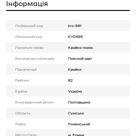
Інформація
Глобальний код
kro-881
Локальний код
KYD599
Локальна назва
Крайка ткана
Батькiвська категорія
Поясний одяг
Підкатегорії
Крайки
Рейтинг
R2
Країна
Україна
Етнографічний регіон
Полтавщина
Область
Сумська
Район
Роменський
Місто/Село
м. Ромни