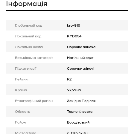
Інформація
Глобальний код
kro-916
Локальний код
KYD634
Локальна назва
Сорочка жіноча
Батькiвська категорія
Натільний одяг
Підкатегорії
Сорочки жіночі
Рейтинг
R2
Країна
Україна
Етнографічний регіон
Західне Поділля
Область
Тернопільська
Район
Борщівський
Місто/Село
с. Стрілківці