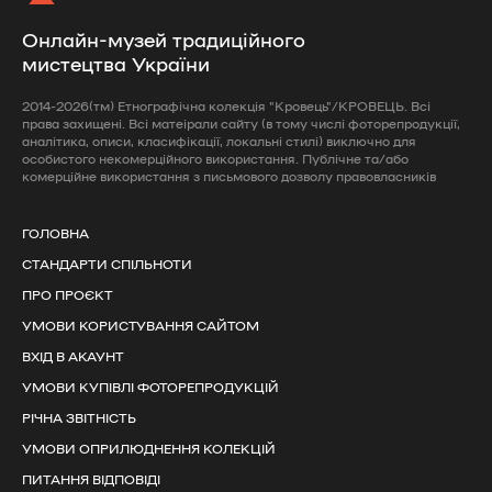
Онлайн-музей традиційного
мистецтва України
2014-2026(тм) Етнографічна колекція "Кровець"/КРОВЕЦЬ. Всі
права захищені. Всі матеірали сайту (в тому числі фоторепродукції,
аналітика, описи, класифікації, локальні стилі) виключно для
особистого некомерційного використання. Публічне та/або
комерційне використання з письмового дозволу правовласників
ГОЛОВНА
СТАНДАРТИ СПІЛЬНОТИ
ПРО ПРОЄКТ
УМОВИ КОРИСТУВАННЯ САЙТОМ
ВХІД В АКАУНТ
УМОВИ КУПІВЛІ ФОТОРЕПРОДУКЦІЙ
РІЧНА ЗВІТНІСТЬ
УМОВИ ОПРИЛЮДНЕННЯ КОЛЕКЦІЙ
ПИТАННЯ ВІДПОВІДІ