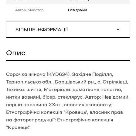
Автор-Майстер
Невідомий
БІЛЬШЕ ІНФОРМАЦІЇ
Опис
Сорочка жіноча (KYD634), Західне Поділля,
Тернопільська обл., Борщівський рн., с. Стрілківці,
Техніка: шиття, Матеріали: домоткане полотно,
нитки вовняні, бісер, стеклярус, Автор: Невідомий,
перша половина ХХст., власник експонату:
Етнографічна колекція "Кровець", власник прав
на фоторепродукції: Етнографічна колекція
"Кровець"