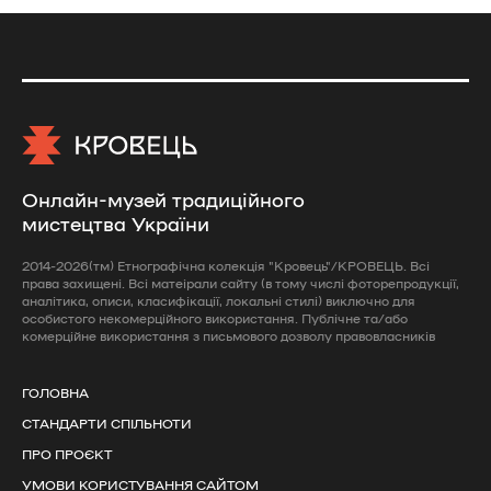
Онлайн-музей традиційного
мистецтва України
2014-2026(тм) Етнографічна колекція "Кровець"/КРОВЕЦЬ. Всі
права захищені. Всі матеірали сайту (в тому числі фоторепродукції,
аналітика, описи, класифікації, локальні стилі) виключно для
особистого некомерційного використання. Публічне та/або
комерційне використання з письмового дозволу правовласників
ГОЛОВНА
СТАНДАРТИ СПІЛЬНОТИ
ПРО ПРОЄКТ
УМОВИ КОРИСТУВАННЯ САЙТОМ