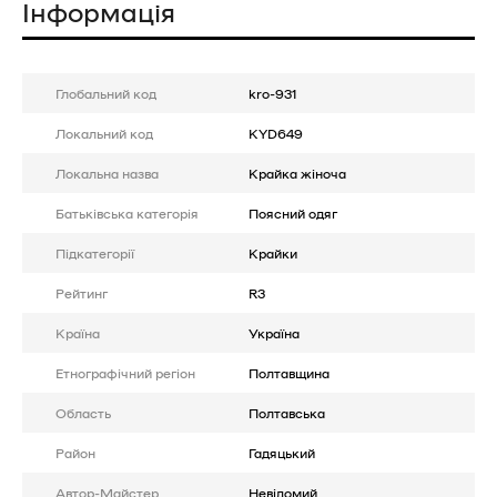
Інформація
Глобальний код
kro-931
Локальний код
KYD649
Локальна назва
Крайка жіноча
Батькiвська категорія
Поясний одяг
Підкатегорії
Крайки
Рейтинг
R3
Країна
Україна
Етнографічний регіон
Полтавщина
Область
Полтавська
Район
Гадяцький
Автор-Майстер
Невідомий