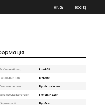
ENG
ВХІД
формація
Глобальний код
kro-939
Локальний код
KYD657
Локальна назва
Крайка жіноча
Батькiвська категорія
Поясний одяг
Підкатегорії
Крайки