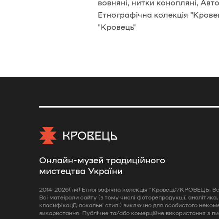
вовняні, нитки конопляні, Авт
Етнографічна колекція "Кровец
"Кровець"
Онлайн-музей традиційного
мистецтва України
2014-2026(тм) Етнографічна колекція "Кровець"/КРОВЕЦЬ. Всі
Всі матеірали сайту (в тому числі фоторепродукції, аналітика,
класифікації, локальні стилі) виключно для особистого неком
використання. Публічне та/або комерційне використання з п