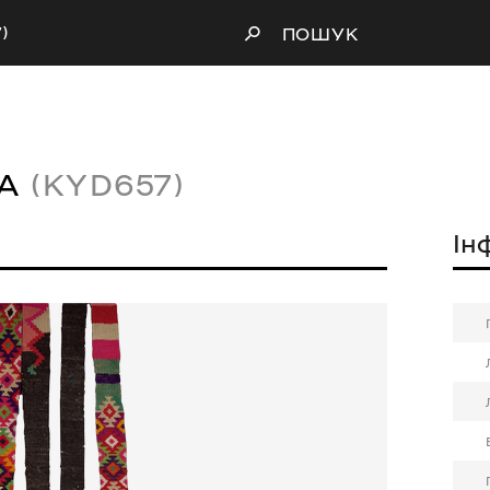
)
ПОШУК
ЧА
(KYD657)
Ін