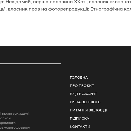
ор: Невідомий, перша половина ХХст., власник експонат
ь", власник прав на фоторепродукції: Етнографічна ко
ГОЛОВНА
ПРО ПРОЄКТ
ВХІД В АКАУНТ
РІЧНА ЗВІТНІСТЬ
ПИТАННЯ ВІДПОВІДІ
 права захищені.
 описи,
ПІДПИСКА
ерційного
КОНТАКТИ
исьмового дозволу